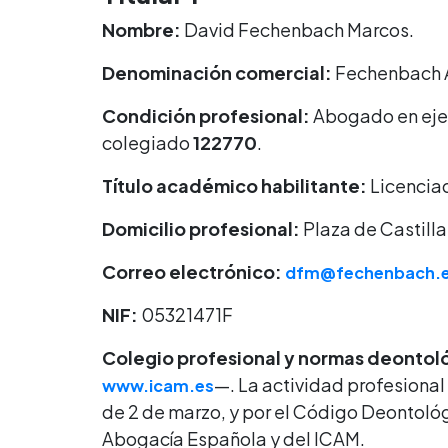
Nombre:
David Fechenbach Marcos.
Denominación comercial:
Fechenbach 
Condición profesional:
Abogado en ejer
colegiado
122770
.
Título académico habilitante:
Licenciad
Domicilio profesional:
Plaza de Castilla
Correo electrónico:
dfm@fechenbach.
NIF:
05321471F
Colegio profesional y normas deontol
—. La actividad profesional
www.icam.es
de 2 de marzo, y por el Código Deontoló
Abogacía Española y del ICAM.