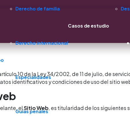
Derecho de familia
Des
Casos de estudio
Derecho internacional
po
tículo 10 de la Ley 34/2002, de 11 de julio, de servic
Especialidades
atos identificativos y condiciones de uso del sitio w
 web
delante, el
Sitio Web
, es titularidad de los siguientes
Guías penales