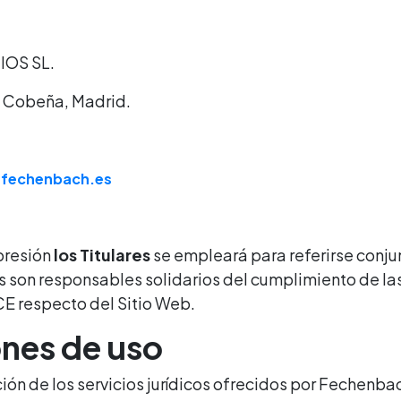
OS SL.
, Cobeña, Madrid.
@fechenbach.es
xpresión
los Titulares
se empleará para referirse conj
n responsables solidarios del cumplimiento de las
-CE respecto del Sitio Web.
ones de uso
ción de los servicios jurídicos ofrecidos por Fechenba