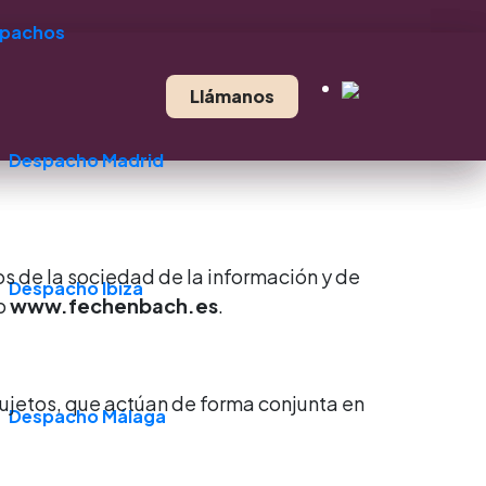
pachos
Llámanos
Despacho Madrid
ios de la sociedad de la información y de
Despacho Ibiza
eb
www.fechenbach.es
.
 sujetos, que actúan de forma conjunta en
Despacho Málaga